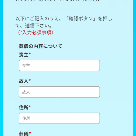
以下にご記入のうえ、「確認ボタン」を押し
て、送信下さい。
（*入力必須事項）
葬儀の内容について
喪主
*
故人
*
住所
*
葬儀
*