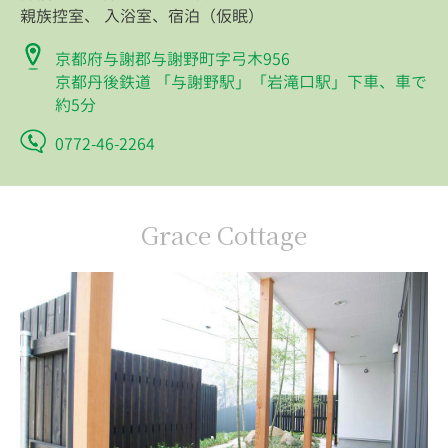
親族控室、 入浴室、宿泊（仮眠）
京都府与謝郡与謝野町字弓木956
京都丹後鉄道 「与謝野駅」「岩滝口駅」下車、車で
約5分
0772-46-2264
Grace Cottage